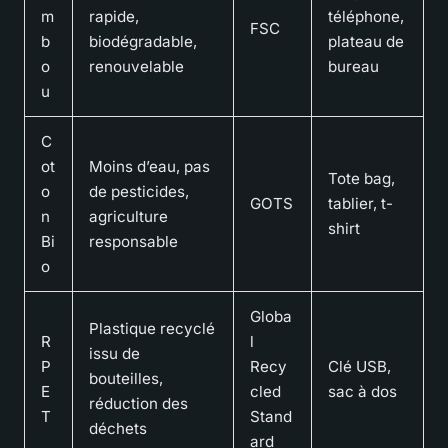
m
rapide,
téléphone,
FSC
b
biodégradable,
plateau de
o
renouvelable
bureau
u
C
ot
Moins d’eau, pas
Tote bag,
o
de pesticides,
GOTS
tablier, t-
n
agriculture
shirt
Bi
responsable
o
Globa
Plastique recyclé
R
l
issu de
P
Recy
Clé USB,
bouteilles,
E
cled
sac à dos
réduction des
T
Stand
déchets
ard