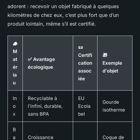
adorent : recevoir un objet fabriqué à quelques
kilomètres de chez eux, c’est plus fort que d’un
produit lointain, même s’il est certifié.
🪵
📜
M
Certifi
🎁
at
✅ Avantage
cation
Exemple
ér
écologique
assoc
d'objet
ia
iée
u
In
Recyclable à
EU
Gourde
o
l’infini, durable,
Ecola
isotherme
x
sans BPA
bel
B
a
Croissance
Coque de