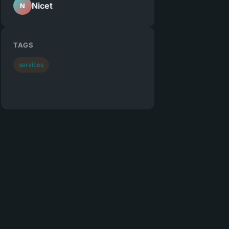
Nicet
N
TAGS
services